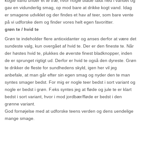
kogte vand under et te træ, hvor nogle blade faldt ned i vandet og
gav en vidunderlig smag, op mod bare at drikke kogt vand. Idag
er smagene udviklet og der findes et hav af teer, som bare vente
på vi udforske dem og finder vores helt egen favoritter.
grøn te / hvid te
Grøn te indeholder flere antioxidanter og anses derfor at være det
sundeste valg, kun overgået af hvid te. Der er den fineste te. Når
der høstes hvid te, plukkes de øverste finest bladknopper, inden
de er sprunget rigtigt ud. Derfor er hvid te også den dyreste. Grøn
te drikker de fleste for sundhedens skyld, igen her vil jeg
anbefale, at man går efter sin egen smag og nyder den te man
syntes smager bedst. For mig er nogle teer bedst i sort variant og
nogle er bedst i grøn. F.eks syntes jeg at fløde og jule te er klart
bedst i sort variant, hvor i mod jordbær/fløde er bedst i den
grønne variant.
God fornøjelse med at udforske teens verden og dens uendelige
mange smage.