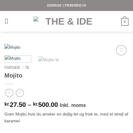
Fortsæt
ODENSE | FREDERICIA
til
indhold
0
FORSIDE
/
TE
Mojito
Prisinterval:
27.50
–
500.00
kr.
kr.
Inkl. moms
kr.27.50
Grøn Mojito hvis du ønsker en dejlig let og frisk te, med et strejf af
til
karamel.
kr.500.00