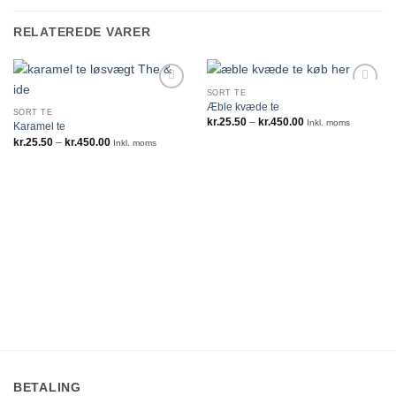
RELATEREDE VARER
SORT TE
Æble kvæde te
SORT TE
Prisinterval:
kr.
25.50
–
kr.
450.00
Inkl. moms
Karamel te
kr.25.50
Prisinterval:
kr.
25.50
–
kr.
450.00
til
Inkl. moms
kr.25.50
kr.450.00
til
kr.450.00
BETALING