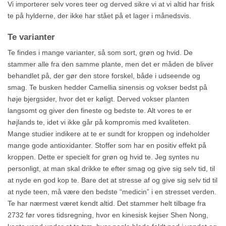
Vi importerer selv vores teer og derved sikre vi at vi altid har frisk
te på hylderne, der ikke har stået på et lager i månedsvis.
Te varianter
Te findes i mange varianter, så som sort, grøn og hvid. De
stammer alle fra den samme plante, men det er måden de bliver
behandlet på, der gør den store forskel, både i udseende og
smag. Te busken hedder Camellia sinensis og vokser bedst på
høje bjergsider, hvor det er køligt. Derved vokser planten
langsomt og giver den fineste og bedste te. Alt vores te er
højlands te, idet vi ikke går på kompromis med kvaliteten.
Mange studier indikere at te er sundt for kroppen og indeholder
mange gode antioxidanter. Stoffer som har en positiv effekt på
kroppen. Dette er specielt for grøn og hvid te. Jeg syntes nu
personligt, at man skal drikke te efter smag og give sig selv tid, til
at nyde en god kop te. Bare det at stresse af og give sig selv tid til
at nyde teen, må være den bedste “medicin” i en stresset verden.
Te har nærmest været kendt altid. Det stammer helt tilbage fra
2732 før vores tidsregning, hvor en kinesisk kejser Shen Nong,