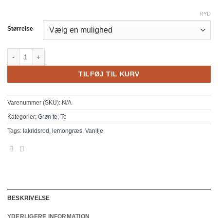
RYD
Størrelse
Mojito antal
TILFØJ TIL KURV
Varenummer (SKU):
N/A
Kategorier:
Grøn te
,
Te
Tags:
lakridsrod
,
lemongræs
,
Vanilje
BESKRIVELSE
YDERLIGERE INFORMATION