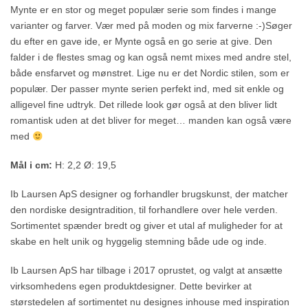
Mynte er en stor og meget populær serie som findes i mange
varianter og farver. Vær med på moden og mix farverne :-)Søger
du efter en gave ide, er Mynte også en go serie at give. Den
falder i de flestes smag og kan også nemt mixes med andre stel,
både ensfarvet og mønstret. Lige nu er det Nordic stilen, som er
populær. Der passer mynte serien perfekt ind, med sit enkle og
alligevel fine udtryk. Det rillede look gør også at den bliver lidt
romantisk uden at det bliver for meget… manden kan også være
med
Mål i cm:
H: 2,2 Ø: 19,5
Ib Laursen ApS designer og forhandler brugskunst, der matcher
den nordiske designtradition, til forhandlere over hele verden.
Sortimentet spænder bredt og giver et utal af muligheder for at
skabe en helt unik og hyggelig stemning både ude og inde.
Ib Laursen ApS har tilbage i 2017 oprustet, og valgt at ansætte
virksomhedens egen produktdesigner. Dette bevirker at
størstedelen af sortimentet nu designes inhouse med inspiration