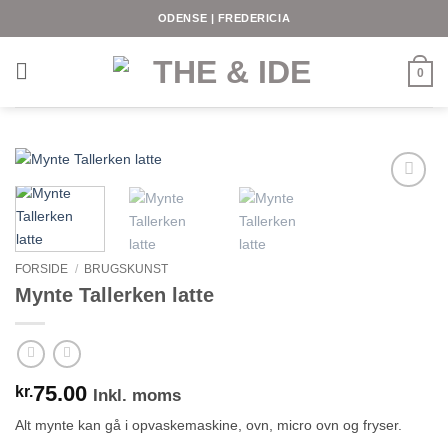
Fortsæt
ODENSE | FREDERICIA
til
indhold
0
FORSIDE
/
BRUGSKUNST
Mynte Tallerken latte
75.00
kr.
Inkl. moms
Alt mynte kan gå i opvaskemaskine, ovn, micro ovn og fryser.