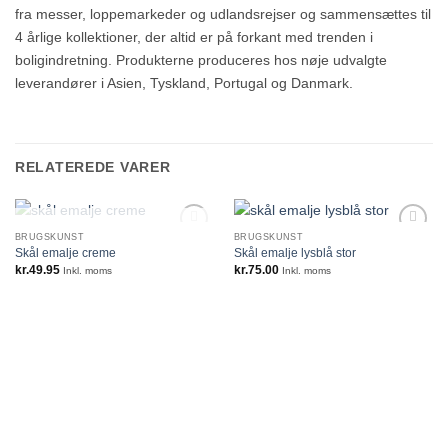
fra messer, loppemarkeder og udlandsrejser og sammensættes til
4 årlige kollektioner, der altid er på forkant med trenden i
boligindretning. Produkterne produceres hos nøje udvalgte
leverandører i Asien, Tyskland, Portugal og Danmark.
RELATEREDE VARER
IKKE PÅ LAGER
BRUGSKUNST
BRUGSKUNST
Skål emalje creme
Skål emalje lysblå stor
kr.
49.95
kr.
75.00
Inkl. moms
Inkl. moms