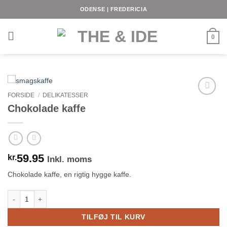
Fortsæt
ODENSE | FREDERICIA
til
indhold
0
FORSIDE
/
DELIKATESSER
Chokolade kaffe
59.95
kr.
Inkl. moms
Chokolade kaffe, en rigtig hygge kaffe.
Chokolade kaffe antal
TILFØJ TIL KURV