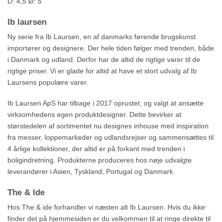
D: 4,5 Ø: 5
Ib laursen
Ny serie
fra Ib Laursen, en af danmarks førende brugskunst
importører og designere. Der hele tiden følger med trenden, både
i Danmark og udland. Derfor har de altid de rigtige varer til de
rigtige priser. Vi er glade for altid at have et stort udvalg af Ib
Laursens populære varer.
Ib Laursen ApS har tilbage i 2017 oprustet, og valgt at ansætte
virksomhedens egen produktdesigner. Dette bevirker at
størstedelen af sortimentet nu designes inhouse med inspiration
fra messer, loppemarkeder og udlandsrejser og sammensættes til
4 årlige kollektioner, der altid er på forkant med trenden i
boligindretning. Produkterne produceres hos nøje udvalgte
leverandører i Asien, Tyskland, Portugal og Danmark.
The & Ide
Hos The & ide forhandler vi næsten alt Ib Laursen. Hvis du ikke
finder det på hjemmesiden er du velkommen til at ringe direkte til