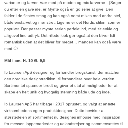
varianter og farver. Vær med på moden og mix farverne :-)Søger
du efter en gave ide, er Mynte også en go serie at give. Den
falder i de flestes smag og kan også nemt mixes med andre stel,
både ensfarvet og mønstret. Lige nu er det Nordic stilen, som er
populær. Der passer mynte serien perfekt ind, med sit enkle og
alligevel fine udtryk. Det rillede look gør også at den bliver lidt
romantisk uden at det bliver for meget… manden kan også være
med 🙂
Mål i cm: H: 10 Ø: 9,5
Ib Laursen ApS designer og forhandler brugskunst, der matcher
den nordiske designtradition, til forhandlere over hele verden.
Sortimentet spænder bredt og giver et utal af muligheder for at
skabe en helt unik og hyggelig stemning både ude og inde.
Ib Laursen ApS har tilbage i 2017 oprustet, og valgt at anætte
virksomhedens egen produktdesigner. Dette bevirker at
størstedelen af sortimentet nu designes inhouse med inspiration
fra messer, loppemarkeder og udlandsrejser og sammensættes til