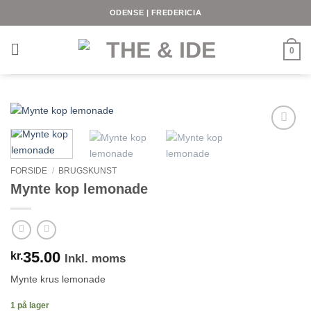
Fortsæt
ODENSE | FREDERICIA
til
indhold
0
FORSIDE
/
BRUGSKUNST
Mynte kop lemonade
35.00
kr.
Inkl. moms
Mynte krus lemonade
1 på lager