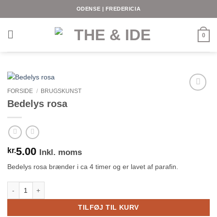
Fortsæt
ODENSE | FREDERICIA
til
indhold
0
FORSIDE
/
BRUGSKUNST
Bedelys rosa
5.00
kr.
Inkl. moms
Bedelys rosa brænder i ca 4 timer og er lavet af parafin.
Bedelys rosa antal
TILFØJ TIL KURV