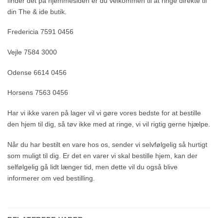
finder det på hjemmesiden er du velkommen til at ringe direkte til
din The & ide butik.
Fredericia 7591 0456
Vejle 7584 3000
Odense 6614 0456
Horsens 7563 0456
Har vi ikke varen på lager vil vi gøre vores bedste for at bestille
den hjem til dig, så tøv ikke med at ringe, vi vil rigtig gerne hjælpe.
Når du har bestilt en vare hos os, sender vi selvfølgelig så hurtigt
som muligt til dig. Er det en varer vi skal bestille hjem, kan der
selfølgelig gå lidt længer tid, men dette vil du også blive
informerer om ved bestilling.