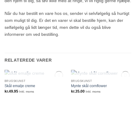
den hjem til dig, så tøv ikke med at ringe, vi vil rigtig gerne hjælpe.
Når du har bestilt en vare hos os, sender vi selvfølgelig så hurtigt
som muligt til dig. Er det en varer vi skal bestille hjem, kan der
selfølgelig gå lidt længer tid, men dette vil du også blive
informerer om ved bestilling.
RELATEREDE VARER
IKKE PÅ LAGER
IKKE PÅ LAGER
BRUGSKUNST
BRUGSKUNST
Skål emalje creme
Mynte skål cornflower
kr.
49.95
kr.
35.00
Inkl. moms
Inkl. moms