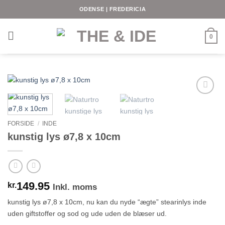
Fortsæt
ODENSE | FREDERICIA
til
indhold
0
FORSIDE
/
INDE
kunstig lys ø7,8 x 10cm
149.95
kr.
Inkl. moms
kunstig lys ø7,8 x 10cm, nu kan du nyde “ægte” stearinlys inde
uden giftstoffer og sod og ude uden de blæser ud.