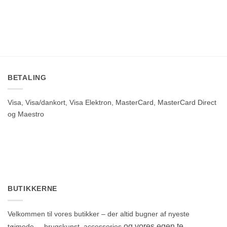
BETALING
Visa, Visa/dankort, Visa Elektron, MasterCard, MasterCard Direct
og Maestro
BUTIKKERNE
Velkommen til vores butikker – der altid bugner af nyeste
og vores egen te,
tøjmode – brugskunst, accessories