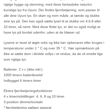
rigtige hygge og stemning, med disse fantastiske naturtro
kunstige lys fra Uyuni. Der findes fjernbetjening, som passer til
alle dine Uyuni lys. En skøn og nem måde, at tænde og slukke
sine lys på. Den kan også sætte lyset til at slukke om 4,6,8 eller
10 timer, så nemt. Med disse flotte lys, er det nu også muligt at
have lys på bordet udenfor, uden at de blæser ud.
Lysene er lavet af ægte voks og ikke bør opbevares eller bruges i
temperaturer under 1 ° C og over 35 ° C. Vær opmærksom på
ikke at sætte dem i direkte sollys i et vindue, da de vil smelte lige
som rigtige lys.
Batterier: 2 x c (ikke inkl.)
1000 timers batterilevetid
Indbygget 6 timers timer
Ekstra fjernbetjeningsfunktioner:
4 x timerindstillinger: 4, 6, 8 og 10 timer
3-position dimmerkontakt
* fjernbetjening sælges separat