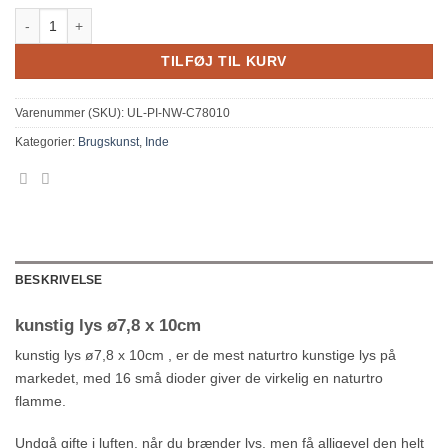
kunstig lys ø7,8 x 10cm antal
TILFØJ TIL KURV
Varenummer (SKU):
UL-PI-NW-C78010
Kategorier:
Brugskunst
,
Inde
BESKRIVELSE
kunstig lys ø7,8 x 10cm
kunstig lys ø7,8 x 10cm , er de mest naturtro kunstige lys på
markedet, med 16 små dioder giver de virkelig en naturtro
flamme.
Undgå gifte i luften, når du brænder lys, men få alligevel den helt