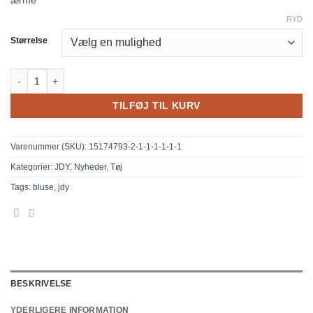
ærme
RYD
Størrelse
JDY viskose skjorte blå antal
TILFØJ TIL KURV
Varenummer (SKU):
15174793-2-1-1-1-1-1-1
Kategorier:
JDY
,
Nyheder
,
Tøj
Tags:
bluse
,
jdy
BESKRIVELSE
YDERLIGERE INFORMATION