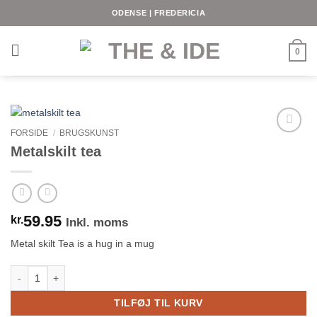
Fortsæt
ODENSE | FREDERICIA
til
indhold
0
FORSIDE
/
BRUGSKUNST
Metalskilt tea
59.95
kr.
Inkl. moms
Metal skilt Tea is a hug in a mug
Metalskilt tea antal
TILFØJ TIL KURV