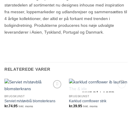
størstedelen af sortimentet nu designes inhouse med inspiration
fra messer, loppemarkeder og udlandsrejser og sammensættes til
4 årlige kollektioner, der altid er på forkant med trenden i
boligindretning. Produkterne produceres hos nøje udvalgte
leverandører i Asien, Tyskland, Portugal og Danmark.
RELATEREDE VARER
IKKE PÅ LAGER
BRUGSKUNST
BRUGSKUNST
Serviet m/støvblå blomsterkrans
Karklud cornflower strik
kr.
74.95
kr.
39.95
Inkl. moms
Inkl. moms