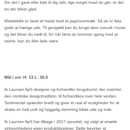
Giv det I gave eller køb til dig selv, lige meget hvad du gør, er der
en der bliver glad.
Metalskilte er lavet af metal med et papirovertræk. Så de er ikke
gode at hænge ude. Til gengæld kan du bruge dem overalt i huset
og det bliver du nødt til, for når først du kommer igang med at
samle, kan du ikke lade være.
Mål i cm: H: 13 L: 30,5
Ib Laursen ApS designer og forhandler brugskunst, der matcher
den nordiske designtradition, til forhandlere over hele verden.
Sortimentet spænder bredt og giver et utal af muligheder for at
skabe en helt unik og hyggelig stemning både ude og inde.
Ib Laursen ApS har tilbage i 2017 oprustet, og valgt at anætte
virksomhedens egen produktdesigner. Dette bevirker at