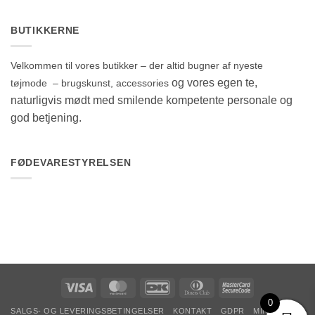
BUTIKKERNE
Velkommen til vores butikker – der altid bugner af nyeste
og vores egen te,
tøjmode – brugskunst, accessories
naturligvis mødt med smilende kompetente personale og
god betjening.
FØDEVARESTYRELSEN
Visa
MasterCard
DanKort
Dinners
MasterCard
Club
2
0
SALGS- OG LEVERINGSBETINGELSER
KONTAKT
GDPR
MIN KONTO