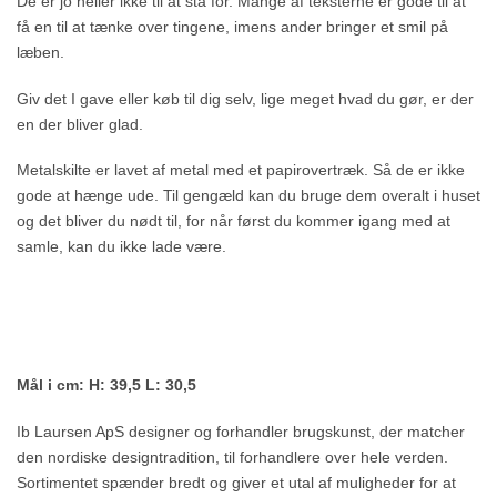
De er jo heller ikke til at stå for. Mange af teksterne er gode til at
få en til at tænke over tingene, imens ander bringer et smil på
læben.
Giv det I gave eller køb til dig selv, lige meget hvad du gør, er der
en der bliver glad.
Metalskilte er lavet af metal med et papirovertræk. Så de er ikke
gode at hænge ude. Til gengæld kan du bruge dem overalt i huset
og det bliver du nødt til, for når først du kommer igang med at
samle, kan du ikke lade være.
Mål i cm: H: 39,5 L: 30,5
Ib Laursen ApS designer og forhandler brugskunst, der matcher
den nordiske designtradition, til forhandlere over hele verden.
Sortimentet spænder bredt og giver et utal af muligheder for at