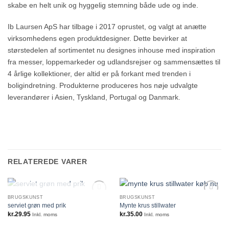
skabe en helt unik og hyggelig stemning både ude og inde.
Ib Laursen ApS har tilbage i 2017 oprustet, og valgt at anætte
virksomhedens egen produktdesigner. Dette bevirker at
størstedelen af sortimentet nu designes inhouse med inspiration
fra messer, loppemarkeder og udlandsrejser og sammensættes til
4 årlige kollektioner, der altid er på forkant med trenden i
boligindretning. Produkterne produceres hos nøje udvalgte
leverandører i Asien, Tyskland, Portugal og Danmark.
RELATEREDE VARER
IKKE PÅ LAGER
BRUGSKUNST
BRUGSKUNST
serviet grøn med prik
Mynte krus stillwater
kr.
29.95
kr.
35.00
Inkl. moms
Inkl. moms